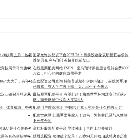
裂！梅姨离去后，他竟
国家允许的配资平台2025 TA：目前没迹象表明曼联会求购
维尔贝克 利马预计英超开始前复出
虎竞技展示马岛旗帜
在线股票配资网站 ESPN：皇马预计罗德里合理转会费6000
万欧，担心他的健康或需手术
280㎡大房子，有年轻
实盘配资公司查询 特朗普威胁打伊朗“镐山”，前线美军却
已喊累：有人半年没下船，女儿出生至今未见
武汉三镇召开球迷恳
最新股票配资平台 有望赶超！梅西世界杯淘汰赛已斩获6
球，南美球员中仅次大罗等3人
学籍、体育成绩、中考
配资门户首页地址 “中国共产党人究竟是什么样的人？”
配资世家网 红黑军团掌舵人！迪马：阿莫林已经与米兰签
下三年合同
村BA”是什么体验？
高杠杆股票配资平台 早读佛山｜再向土地要效益
用等16条创新举措
炒股选配资 顺便破个纪录！20岁94天的哈珀成总决赛历史