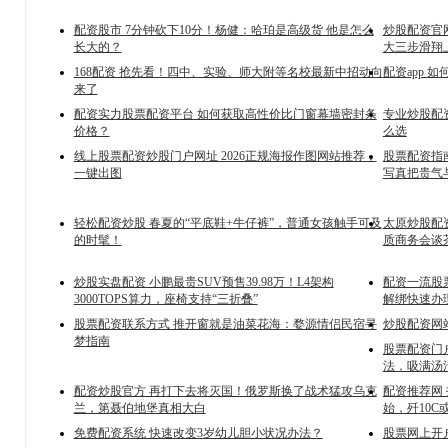
配资股市 7分钟砍下10分！杨健：哈珀是高级货 他是怎么
炒股配资官
长大的？
大三步滑翔
168配资 抢先看！四中、实验、师大附等名校最新中招动向
配资app 
来了
配资实力股票配资平台 如何获取高性价比门窗幕墙密封条
专业炒股配
价格？
么选
线上股票配资炒股门户网址 2026正规海报作图网站推荐，
股票配资指
一键出图
写真把贵气
轻松配资炒股 春夏的“平底鞋+牛仔裤”，普通女孩触手可及
太原炒股配资
的时髦！
质商务会谈
炒股实盘配资 小鹏最贵SUV预售39.98万！L4架构
配资一流股票
3000TOPS算力，座椅支持“三折叠”
解绑快速办
股票配资联系方式 推开窗就是油菜花海：婺源情侣民宿寻
炒股配资网
梦指南
股票配资门
法，吸满汤
配资炒股官方 再打下去将灭国！俄罗斯换了战术猛攻乌克
配资推荐网
兰，第聂伯地堡真相大白
始，歼10C
免费配资系统 快速改变3岁幼儿胆小状况办法？
股票网上开