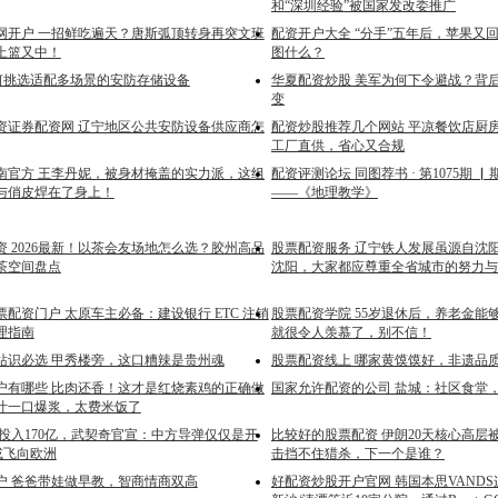
和“深圳经验”被国家发改委推广
网开户 一招鲜吃遍天？唐斯弧顶转身再突文班
配资开户大全 “分手”五年后，苹果又回头
上篮又中！
图什么？
如何挑选适配多场景的安防存储设备
华夏配资炒股 美军为何下令避战？背
变
资证券配资网 辽宁地区公共安防设备供应商怎
配资炒股推荐几个网站 平凉餐饮店厨
工厂直供，省心又合规
南官方 王李丹妮，被身材掩盖的实力派，这组
配资评测论坛 同图荐书 · 第1075期
与俏皮焊在了身上！
——《地理教学》
 2026最新！以茶会友场地怎么选？胶州高品
股票配资服务 辽宁铁人发展虽源自沈
茶空间盘点
沈阳，大家都应尊重全省城市的努力与
配资门户 太原车主必备：建设银行 ETC 注销
股票配资学院 55岁退休后，养老金能
理指南
就很令人羡慕了，别不信！
站识必选 甲秀楼旁，这口糟辣是贵州魂
股票配资线上 哪家黄馍馍好，非遗品
户有哪些 比肉还香！这才是红烧素鸡的正确做
国家允许配资的公司 盐城：社区食堂
汁一口爆浆，太费米饭了
 投入170亿，武契奇官宣：中方导弹仅仅是开
比较好的股票配资 伊朗20天核心高层
或飞向欧洲
击挡不住猎杀，下一个是谁？
户 爸爸带娃做早教，智商情商双高
好配资炒股开户官网 韩国本思VANDS连