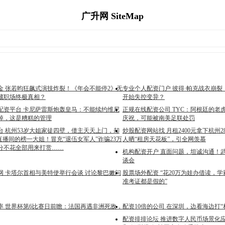
广升网 SiteMap
金 张若昀狂飙式演技炸裂！《年会不能停2》无
专业个人配资门户 彼得·帕克战衣崩
藏职场终极真相？
开始失控变异？
大配资平台 卡尼萨雷斯炮轰皇马：不能续约维尼
正规在线配资公司 TYC：阿根廷的老
掉，这是糟糕的管理
庆祝，可能被南美足联处罚
台 杭州53岁大姐家徒四壁，债主天天上门，却
炒股配资网站找 月租2400元拿下杭州
直播间的榜一大姐！冒充“退伍女军人”诈骗23万
人晒“租房天花板”，引全网羡慕
分不花全部用来打赏……
机构配资开户 直面问题，坦诚沟通！
谈会
网 卡塔尔首相与美特使举行会谈 讨论黎巴嫩问
股票场外配资 “花20万为娃办借读，
准考证都是假的”
率 世界杯第6比赛日前瞻：法国再遇非洲死敌，
配资10倍的公司 在深圳，边看海边打“
配资排排论坛 推进数字人民币场景化应