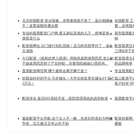
北京炒股配资 表决落败，卓荣泰彻底不装了，蓝白相继出
在线配资 工
手！蓝委翁晓玲遭合围
整，这笔隐
专业的股票配资门户网 逐玉谢征是谁的儿子，师傅是谁，
新型股票配
身世是什么
响
配资股网址 出门旅行别乱花钱！这几样东西带对了，省心
配资股票交
又省钱
三球&华子
今日配资 《南风吹梦入西洲》周南风唐西洲周思思 老公的
配资股票交
干妹妹周思思得了产后抑郁，非要我给她做心理咨询。
的品牌榜单
股票配资网官网 哪个最终会离开狮子座？
专业股票配资
炒股加杆杆的平台 天价馒头！大学生研发养生馒头4个卖了
线上配资平台
3万元！
客户好评 9
配资排名 嘉讯HIS系统开发：医院管理系统的选型标准
股票配资平
最新配资平台导航 这个女人不一般，先有刘邦亲封为鸣雌
配资炒股网
亭侯，后又被汉文帝认作干妈
屡败