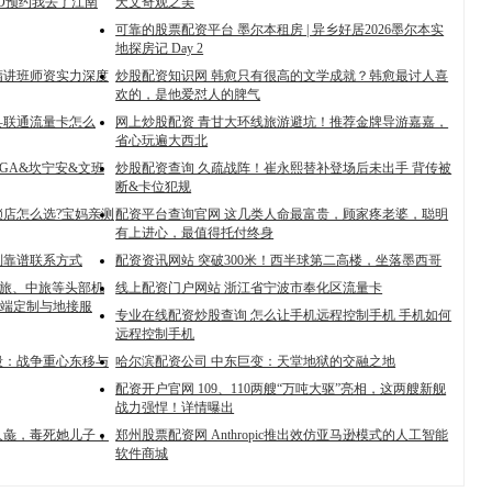
sGO预约我去了江南
天文奇观之美
可靠的股票配资平台 墨尔本租房 | 异乡好居2026墨尔本实
地探房记 Day 2
型精讲班师资实力深度
炒股配资知识网 韩愈只有很高的文学成就？韩愈最讨人喜
欢的，是他爱怼人的脾气
县联通流量卡怎么
网上炒股配资 青甘大环线旅游避坑！推荐金牌导游嘉嘉，
省心玩遍大西北
GA&坎宁安&文班
炒股配资查询 久疏战阵！崔永熙替补登场后未出手 背传被
断&卡位犯规
锁店怎么选?宝妈亲测
配资平台查询官网 这几类人命最富贵，顾家疼老婆，聪明
有上进心，最值得托付终身
制靠谱联系方式
配资资讯网站 突破300米！西半球第二高楼，坐落墨西哥
国旅、中旅等头部机
线上配资门户网站 浙江省宁波市奉化区流量卡
高端定制与地接服
专业在线配资炒股查询 怎么让手机远程控制手机 手机如何
远程控制手机
段：战争重心东移与
哈尔滨配资公司 中东巨变：天堂地狱的交融之地
配资开户官网 109、110两艘“万吨大驱”亮相，这两艘新舰
战力强悍！详情曝出
人彘，毒死她儿子，
郑州股票配资网 Anthropic推出效仿亚马逊模式的人工智能
软件商城