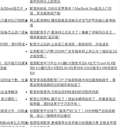
最年轻得分上双球员
找Intel造芯片，
配资的好处 3500元买苹果本？MacBook Neo血洗入门市
场，库克都算错产能
后力量对比已悄然改
网上配资网站 哪些因素是选购马术充气护甲的核心参考标
准
房设备怎么选？源头
股指配资开户 夏洛特公主长大了！像极了伊丽莎白女王，
继承家族的“温莎脸”
 ▏期刊部：期刊荐读
配资怎么玩的 山东高三复读班：家校协同，共促成长
证券配资门户网 2026年广东专插本想上岸公办？做好这3点
才能突围！
阳，但不能只归属于
股票配资学习平台 #小鹏GX预售开启# #全尺寸suv# #L4智
贡献
驾# #小鹏汽车# #理想L9# #问界M9# #2026新车# #坤哥撩车
社#
够达到这个数，生活
配资资深股票配资门户 沪渝蓉铁路为何比陇海铁路牛，看
看这两条线路经过的城市就知道了
质企业来解决
配资炒股查询 怎样品尝到味道好的沈阳拌鸡架
，老少通吃！
配资公司网站 藏不住了！甜如冰糖滑如布丁，热量超低还
能养颜，遇到这果子千万别手软！
被斩首大半，65轮反
炒股配资平台技巧 “最美产妇”火了！10分钟顺产后妆容精
致，老公一脸憔悴对比惨烈
锁pfk有弘大/明洞/
股票投资配资 柬埔寨举办吴哥春分短视频大赛 定格吴哥窟