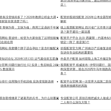
新沙/清潭等近10家分院，通过Beaut
店！
资条没变钱却多了？2026年教师公积金大调
配资炒股就找配资 2026年公考全题
形财富你算清楚了吗！
解析
资 青铜为骨，文脉为魂：商周三足鼎的千年回
线上股票配资网址 四川省广元市青川
选？新手避坑一篇说透
易网站 香波特：哈登为大家创造了运球技能包
配资开户平台 比尔·西蒙斯：约基奇&S
现在就在用
锁定一阵了 谁是第5个
易网站 燕窝哪个牌子适合孕妇？富含叶酸配方
炒股配资官方网 广州南沙产后修复连
告诉你专业机构的重要性
知识论坛 2026年3月13日 运气最佳前五星座
外盘开户配资 如何获取上海工作服定
官网 问疆行旅行社 Q2 实录｜售后响应 24H×
股票配资平 权威发布 | 伊犁问疆行、
9% 数据展示
构深度评测，谁在2026丙午马年领跑
务？
台排行 信用预付手机回收 应急变现新选择
配资平台官网 第一次世界大战第二阶
德俄单独媾和的风险
 原创姜维继承了诸葛亮的兵书，为什么却屡战
专业配资公司 原创吕雉把戚夫人做成
二人有什么深仇大恨？