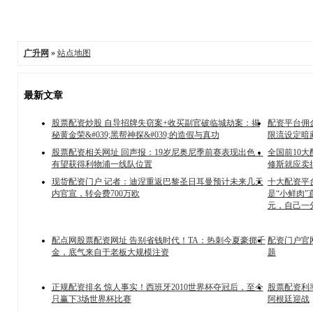
广升网
»
站点地图
最新文章
股票配资炒股 自导招牌失窃案+收买副官破临城劫案：揭
配资平台佣
秘黄金荣&#039;黑帮神探&#039;的造假与真功
限流设定暗
股票配资相关网址 回声报：19岁尼奥尼季前赛表现出色，
全国前10
有望获得利物浦一线队位置
修斯就应卖
现货配资门户 记者：迪涅重返巴黎圣日耳曼预计未来几天
十大配资平
内官宣，转会费700万欧
是“小鲜肉”
元，自己一
配点网股票配资网址 告别省钱时代！TA：热刺今夏豪掷千
配资门户官
金，底气来自于老板大规模注资
题
正规配资排名 惊人事实！西班牙2010世界杯夺冠后，至今
股票配资利
只赢下3场世界杯比赛
阿根廷迎战